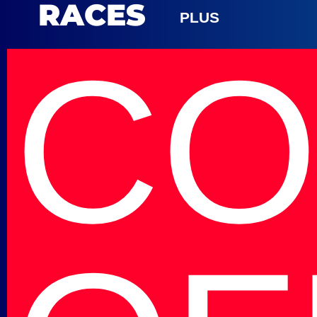
RACES
PLUS
CO