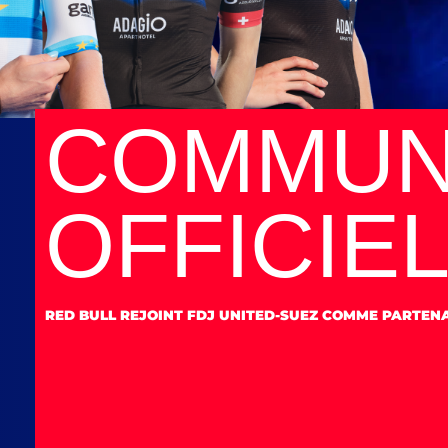
COMMUN
OFFICIE
RED BULL REJOINT FDJ UNITED-SUEZ COMME PARTENA